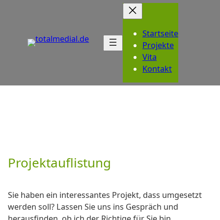
Zum
Inhalt
springen
Startseite
Projekte
Vita
Kontakt
Projektauflistung
Sie haben ein interessantes Projekt, dass umgesetzt
werden soll? Lassen Sie uns ins Gespräch und
herausfinden, ob ich der Richtige für Sie bin.