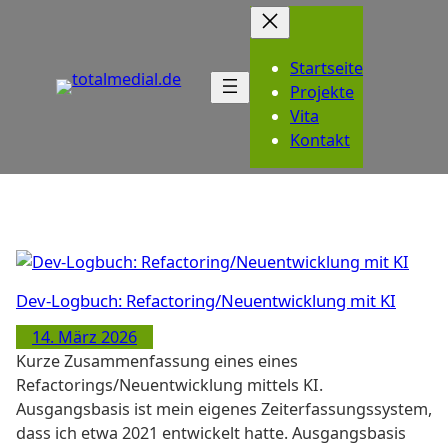
Zum
Inhalt
springen
Startseite
Projekte
Vita
Kontakt
Dev-Logbuch: Refactoring/Neuentwicklung mit KI
14. März 2026
Kurze Zusammenfassung eines eines
Refactorings/Neuentwicklung mittels KI.
Ausgangsbasis ist mein eigenes Zeiterfassungssystem,
dass ich etwa 2021 entwickelt hatte. Ausgangsbasis